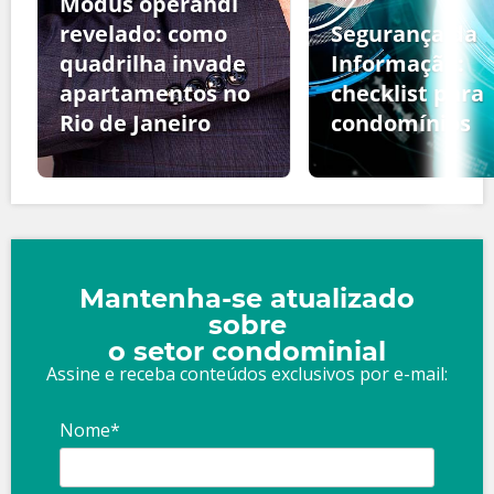
Modus operandi
revelado: como
Segurança da
quadrilha invade
Informação:
apartamentos no
checklist para
Rio de Janeiro
condomínios
Mantenha-se atualizado
sobre
o setor condominial
Assine e receba conteúdos exclusivos por e-mail:
Nome*