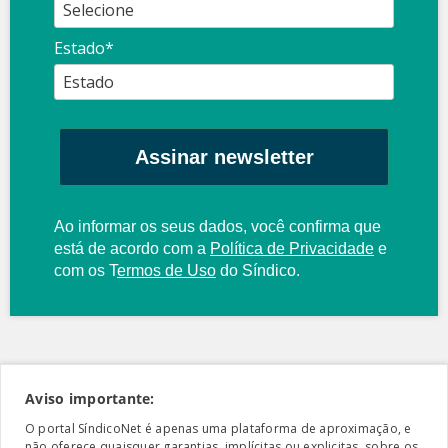
Estado*
Assinar newsletter
Ao informar os seus dados, você confirma que
está de acordo com a
Política de Privacidade
e
com os
T
ermos de Uso
do Síndico.
Aviso importante:
O portal SíndicoNet é apenas uma plataforma de aproximação, e
não oferece quaisquer garantias, implícitas ou explicitas, sobre os