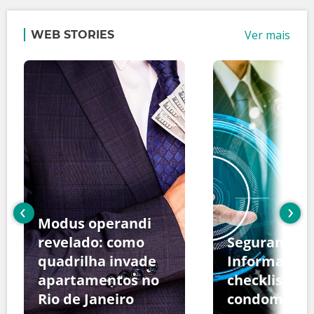
Ver mais
WEB STORIES
‹
›
Modus operandi
revelado: como
Segurança d
quadrilha invade
Informação:
apartamentos no
checklist pa
Rio de Janeiro
condomínio