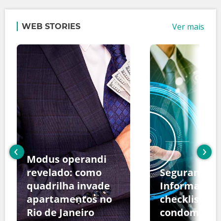
Ver mais
WEB STORIES
‹
›
Modus operandi
revelado: como
Segurança d
quadrilha invade
Informação:
apartamentos no
checklist pa
Rio de Janeiro
condomínio