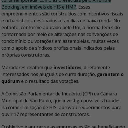
curta temporada, como as oferecidas pelo Airbnb e
Booking, em imóveis de HIS e HMP
. Esses
empreendimentos são construídos com incentivos fiscais
e urbanísticos, destinados a famílias de baixa renda. No
entanto, conforme apurado pelo Uol, a norma tem sido
contornada por meio de alterações nas convenções de
condomínio ou votações em assembleias, muitas vezes
com o apoio de síndicos profissionais indicados pelas
próprias construtoras.
Moradores relatam que
investidores
, diretamente
interessados nos aluguéis de curta duração,
garantem o
quórum
e o resultado das votações.
A Comissão Parlamentar de Inquérito (CPI) da Câmara
Municipal de São Paulo, que investiga possíveis fraudes
na comercialização de HIS, aprovou requerimentos para
ouvir 17 representantes de construtoras.
O objetivo é apurar se as empresas estão se beneficiando