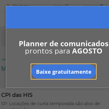
Produtos
Cotar
Anunciar
Planner de comunicados
prontos para
AGOSTO
Home
Informe-se
Notícias
Mercado
CPI das HIS
Mercado
Baixe gratuitamente
CPI das HIS
SP: Locações de curta temporada são alvo de