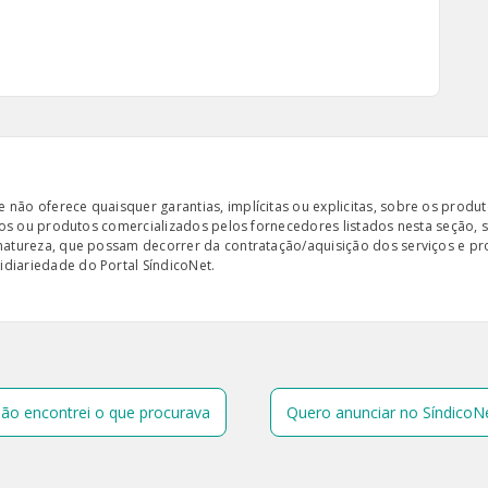
ão oferece quaisquer garantias, implícitas ou explicitas, sobre os produto
iços ou produtos comercializados pelos fornecedores listados nesta seção, 
 natureza, que possam decorrer da contratação/aquisição dos serviços e pr
diariedade do Portal SíndicoNet.
ão encontrei o que procurava
Quero anunciar no SíndicoN