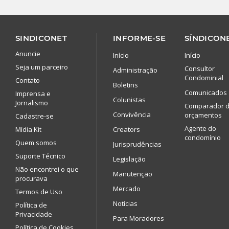
SINDICONET
INFORME-SE
SÍNDICONE
Anuncie
Início
Início
Seja um parceiro
Consultor
Administração
Condominial
Contato
Boletins
Comunicados
Imprensa e
Colunistas
Jornalismo
Comparador 
Convivência
orçamentos
Cadastre-se
Agente do
Mídia Kit
Creators
condomínio
Quem somos
Jurisprudências
Suporte Técnico
Legislação
Não encontrei o que
Manutenção
procurava
Mercado
Termos de Uso
Notícias
Política de
Privacidade
Para Moradores
Política de Cookies