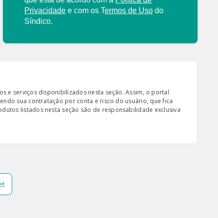
Privacidade
e com os
T
ermos de Uso
do
Síndico.
s e serviços disponibilizados nesta seção. Assim, o portal
sendo sua contratação por conta e risco do usuário, que fica
odutos listados nesta seção são de responsabilidade exclusiva
et