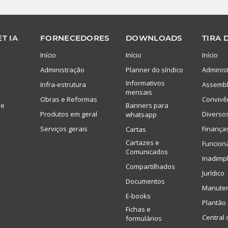
T IA
FORNECEDORES
DOWNLOADS
TIRA 
Início
Início
Início
Administração
Planner do síndico
Adminis
Informativos
Infra-estrutura
Assembl
mensais
Obras e Reformas
Convivê
de
Banners para
Produtos em geral
Diverso
whatsapp
Serviços gerais
Finança
Cartas
Cartazes e
Funcion
Comunicados
Inadimp
Compartilhados
Jurídico
Documentos
Manute
E-books
Plantão 
Fichas e
Central 
formulários