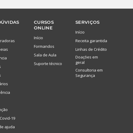
DÚVIDAS
CURSOS
SERVIÇOS
ONLINE
Início
Início
tradoras
Receita garantida
Formandos
eias
Linhas de Crédito
Sala de Aula
Doações em
ncia
geral
Suporte técnico
s
Consultoria em
s
Segurança
ários
lência
nção
Covid-19
de ajuda