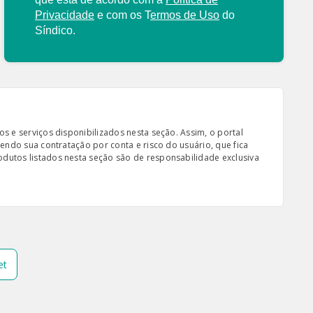
Privacidade
e com os
T
ermos de Uso
do
Síndico.
s e serviços disponibilizados nesta seção. Assim, o portal
sendo sua contratação por conta e risco do usuário, que fica
odutos listados nesta seção são de responsabilidade exclusiva
et