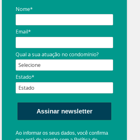
Nome*
Email*
Síndico
profissional:
Ina
Qual a sua atuação no condomínio?
cuidado com as
con
propagandas
ent
Estado*
: O que é?
enganosas!
pre
Assinar newsletter
Ao informar os seus dados, você confirma
que está de acordo com a
Política de