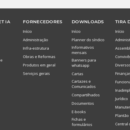
T IA
FORNECEDORES
DOWNLOADS
TIRA 
Início
Início
Início
Administração
Planner do síndico
Adminis
Informativos
Infra-estrutura
Assembl
mensais
Obras e Reformas
Convivê
de
Banners para
Produtos em geral
Diverso
whatsapp
Serviços gerais
Finança
Cartas
Cartazes e
Funcion
Comunicados
Inadimp
Compartilhados
Jurídico
Documentos
Manute
E-books
Plantão 
Fichas e
Central 
formulários