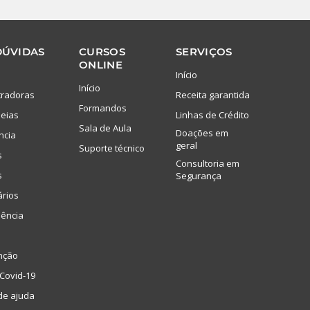
DÚVIDAS
CURSOS
SERVIÇOS
ONLINE
Início
Início
tradoras
Receita garantida
Formandos
eias
Linhas de Crédito
Sala de Aula
Doações em
ncia
geral
Suporte técnico
s
Consultoria em
s
Segurança
ários
lência
nção
Covid-19
de ajuda