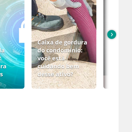
›
Caixa de gordura
da
do condomínio:
:
você está
ara
cuidando bem
s
desse ativo?
PCMSO