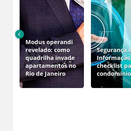
‹
Modus operandi
no
revelado: como
Segurança 
quadrilha invade
Informação
apartamentos no
checklist p
Rio de Janeiro
condomínio