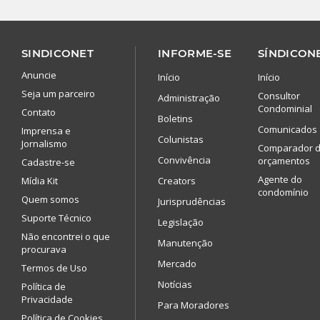
SINDICONET
INFORME-SE
SÍNDICONE
Anuncie
Início
Início
Seja um parceiro
Consultor
Administração
Condominial
Contato
Boletins
Comunicados
Imprensa e
Colunistas
Jornalismo
Comparador 
Convivência
orçamentos
Cadastre-se
Agente do
Mídia Kit
Creators
condomínio
Quem somos
Jurisprudências
Suporte Técnico
Legislação
Não encontrei o que
Manutenção
procurava
Mercado
Termos de Uso
Notícias
Política de
Privacidade
Para Moradores
Política de Cookies