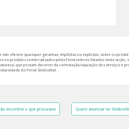
ão oferece quaisquer garantias, implícitas ou explicitas, sobre os produto
iços ou produtos comercializados pelos fornecedores listados nesta seção, 
 natureza, que possam decorrer da contratação/aquisição dos serviços e pr
diariedade do Portal SíndicoNet.
ão encontrei o que procurava
Quero anunciar no SíndicoN