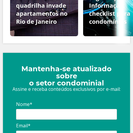
quadrilha invade
Informação:
apartamentos no
checklist para
Rio de Janeiro
condomínios
Mantenha-se atualizado
sobre
o setor condominial
Assine e receba conteúdos exclusivos por e-mail:
Nome*
Email*