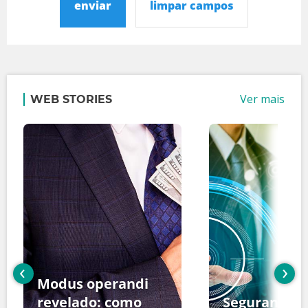
enviar
limpar campos
Ver mais
WEB STORIES
‹
›
Modus operandi
revelado: como
Segurança d