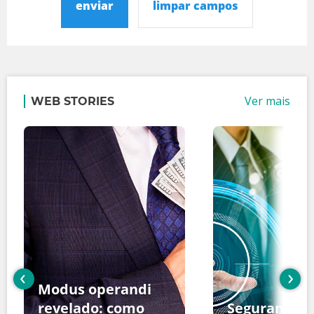
enviar
limpar campos
Ver mais
WEB STORIES
‹
›
Modus operandi
revelado: como
Segurança d