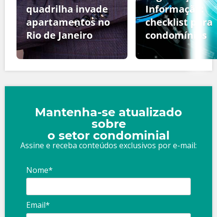
quadrilha invade
Informação:
apartamentos no
checklist para
Rio de Janeiro
condomínios
Mantenha-se atualizado
sobre
o setor condominial
Assine e receba conteúdos exclusivos por e-mail:
Nome*
Email*