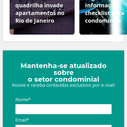
quadrilha invade
Informação:
apartamentos no
checklist para
Rio de Janeiro
condomínios
Mantenha-se atualizado
sobre
o setor condominial
Assine e receba conteúdos exclusivos por e-mail:
Nome*
Email*