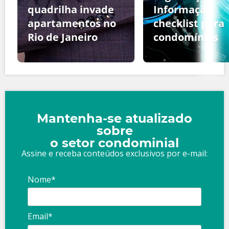
quadrilha invade
Informação:
apartamentos no
checklist para
Rio de Janeiro
condomínios
Mantenha-se atualizado
sobre
o setor condominial
Assine e receba conteúdos exclusivos por e-mail:
Nome*
Email*