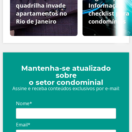
quadrilha invade
Informação:
apartamentos no
checklist para
Rio de Janeiro
condomínios
Mantenha-se atualizado
sobre
o setor condominial
Assine e receba conteúdos exclusivos por e-mail:
Nome*
Email*