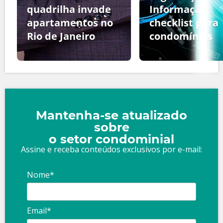
quadrilha invade
Informação:
apartamentos no
checklist para
Rio de Janeiro
condomínios
Mantenha-se atualizado
sobre
o setor condominial
Assine e receba conteúdos exclusivos por e-mail:
Nome*
Email*