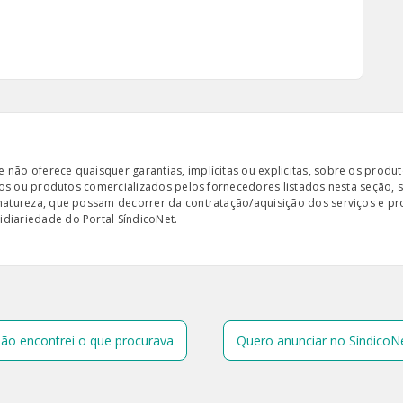
ão oferece quaisquer garantias, implícitas ou explicitas, sobre os produto
iços ou produtos comercializados pelos fornecedores listados nesta seção, 
 natureza, que possam decorrer da contratação/aquisição dos serviços e pr
diariedade do Portal SíndicoNet.
ão encontrei o que procurava
Quero anunciar no SíndicoN