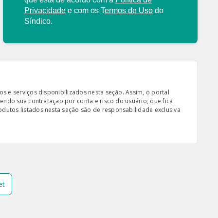
Privacidade
e com os
T
ermos de Uso
do
Síndico.
s e serviços disponibilizados nesta seção. Assim, o portal
sendo sua contratação por conta e risco do usuário, que fica
odutos listados nesta seção são de responsabilidade exclusiva
et