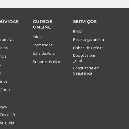
DÚVIDAS
CURSOS
SERVIÇOS
ONLINE
Início
Início
tradoras
Receita garantida
Formandos
eias
Linhas de Crédito
Sala de Aula
Doações em
ncia
geral
Suporte técnico
s
Consultoria em
s
Segurança
ários
lência
nção
Covid-19
de ajuda