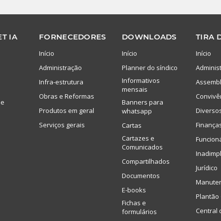
T IA
FORNECEDORES
DOWNLOADS
TIRA 
Início
Início
Início
Administração
Planner do síndico
Adminis
Informativos
Infra-estrutura
Assembl
mensais
Obras e Reformas
Convivê
de
Banners para
Produtos em geral
Diverso
whatsapp
Serviços gerais
Finança
Cartas
Cartazes e
Funcion
Comunicados
Inadimp
Compartilhados
Jurídico
Documentos
Manute
E-books
Plantão 
Fichas e
Central 
formulários