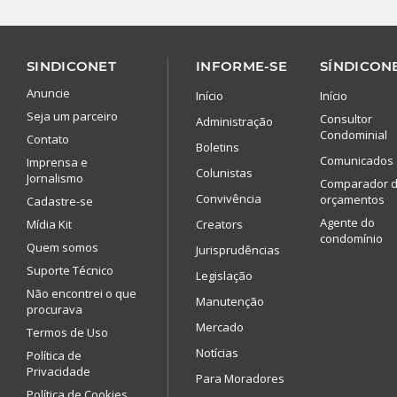
SINDICONET
INFORME-SE
SÍNDICONE
Anuncie
Início
Início
Seja um parceiro
Consultor
Administração
Condominial
Contato
Boletins
Comunicados
Imprensa e
Colunistas
Jornalismo
Comparador 
Convivência
orçamentos
Cadastre-se
Agente do
Mídia Kit
Creators
condomínio
Quem somos
Jurisprudências
Suporte Técnico
Legislação
Não encontrei o que
Manutenção
procurava
Mercado
Termos de Uso
Notícias
Política de
Privacidade
Para Moradores
Política de Cookies