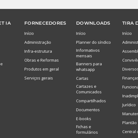
T IA
FORNECEDORES
DOWNLOADS
TIRA 
Início
Início
Início
Administração
Planner do síndico
Adminis
Informativos
Infra-estrutura
Assembl
mensais
Obras e Reformas
Convivê
de
Banners para
Produtos em geral
Diverso
whatsapp
Serviços gerais
Finança
Cartas
Cartazes e
Funcion
Comunicados
Inadimp
Compartilhados
Jurídico
Documentos
Manute
E-books
Plantão 
Fichas e
Central 
formulários