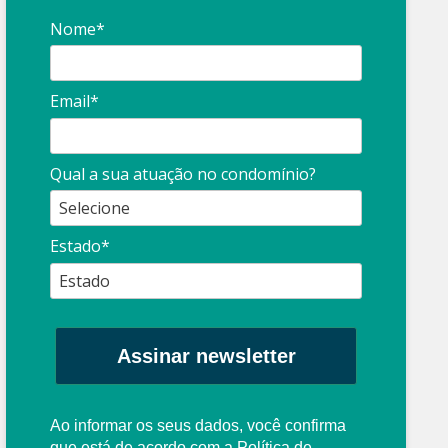
Nome*
Email*
Síndico
profissional:
Ina
Qual a sua atuação no condomínio?
cuidado com as
con
propagandas
ent
Estado*
: O que é?
enganosas!
pre
Assinar newsletter
Ao informar os seus dados, você confirma
que está de acordo com a
Política de