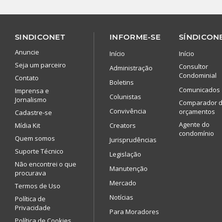
SINDICONET
INFORME-SE
SÍNDICONE
Anuncie
Início
Início
Seja um parceiro
Consultor
Administração
Condominial
Contato
Boletins
Comunicados
Imprensa e
Colunistas
Jornalismo
Comparador 
Convivência
orçamentos
Cadastre-se
Agente do
Mídia Kit
Creators
condomínio
Quem somos
Jurisprudências
Suporte Técnico
Legislação
Não encontrei o que
Manutenção
procurava
Mercado
Termos de Uso
Notícias
Política de
Privacidade
Para Moradores
Política de Cookies