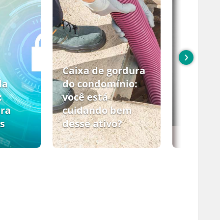
›
Caixa de gordura
da
do condomínio:
:
você está
ara
cuidando bem
s
desse ativo?
PCMSO