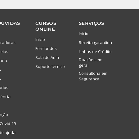
DÚVIDAS
CURSOS
SERVIÇOS
ONLINE
Início
Início
tradoras
Receita garantida
Formandos
eias
Linhas de Crédito
Sala de Aula
Doações em
ncia
geral
Suporte técnico
s
Consultoria em
s
Segurança
ários
lência
nção
Covid-19
de ajuda