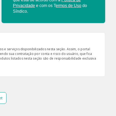
Privacidade
e com os
T
ermos de Uso
do
Síndico.
s e serviços disponibilizados nesta seção. Assim, o portal
sendo sua contratação por conta e risco do usuário, que fica
odutos listados nesta seção são de responsabilidade exclusiva
et