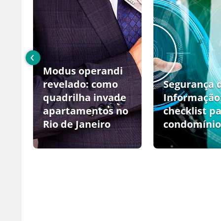
‹
Modus operandi
no
revelado: como
Segurança 
quadrilha invade
Informação
apartamentos no
checklist p
Rio de Janeiro
condomínio