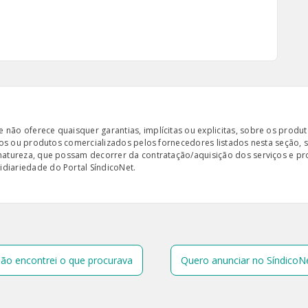
ão oferece quaisquer garantias, implícitas ou explicitas, sobre os produto
iços ou produtos comercializados pelos fornecedores listados nesta seção, 
 natureza, que possam decorrer da contratação/aquisição dos serviços e pr
diariedade do Portal SíndicoNet.
ão encontrei o que procurava
Quero anunciar no SíndicoN