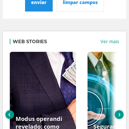
enviar
limpar campos
Ver mais
WEB STORIES
‹
›
Modus operandi
revelado: como
Segurança d