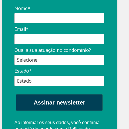
Nome*
Email*
Síndico
profissional:
Ina
Qual a sua atuação no condomínio?
cuidado com as
con
propagandas
ent
Estado*
: O que é?
enganosas!
pre
Assinar newsletter
Ao informar os seus dados, você confirma
que está de acordo com a
Política de