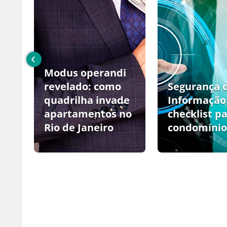
‹
Modus operandi
no
revelado: como
Segurança 
quadrilha invade
Informação
apartamentos no
checklist p
Rio de Janeiro
condomínio