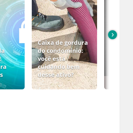
›
Caixa de gordura
da
do condomínio:
:
você está
ara
cuidando bem
s
desse ativo?
PCMSO