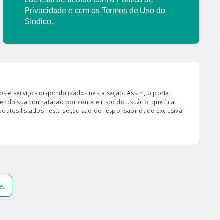
Privacidade
e com os
T
ermos de Uso
do
Síndico.
s e serviços disponibilizados nesta seção. Assim, o portal
sendo sua contratação por conta e risco do usuário, que fica
odutos listados nesta seção são de responsabilidade exclusiva
et