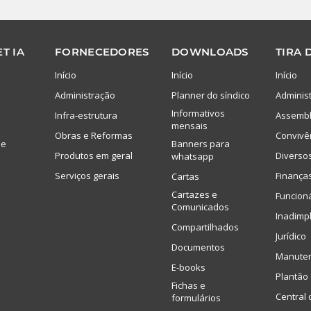
T IA
FORNECEDORES
DOWNLOADS
TIRA 
Início
Início
Início
Administração
Planner do síndico
Adminis
Informativos
Infra-estrutura
Assembl
mensais
Obras e Reformas
Convivê
de
Banners para
Produtos em geral
Diverso
whatsapp
Serviços gerais
Finança
Cartas
Cartazes e
Funcion
Comunicados
Inadimp
Compartilhados
Jurídico
Documentos
Manute
E-books
Plantão 
Fichas e
Central 
formulários