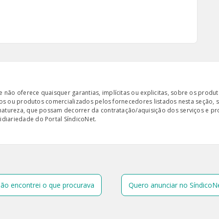
ão oferece quaisquer garantias, implícitas ou explicitas, sobre os produto
iços ou produtos comercializados pelos fornecedores listados nesta seção, 
 natureza, que possam decorrer da contratação/aquisição dos serviços e pr
diariedade do Portal SíndicoNet.
ão encontrei o que procurava
Quero anunciar no SíndicoN