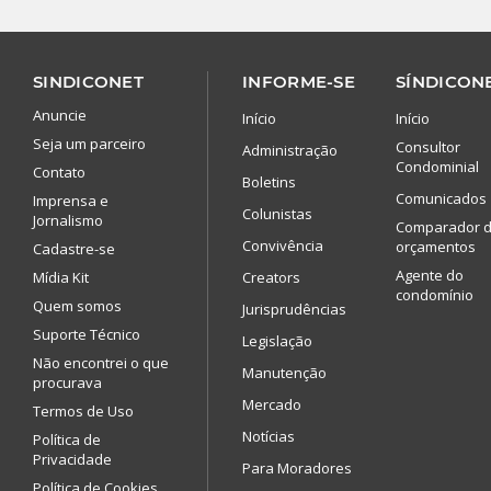
SINDICONET
INFORME-SE
SÍNDICONE
Anuncie
Início
Início
Seja um parceiro
Consultor
Administração
Condominial
Contato
Boletins
Comunicados
Imprensa e
Colunistas
Jornalismo
Comparador 
Convivência
orçamentos
Cadastre-se
Agente do
Mídia Kit
Creators
condomínio
Quem somos
Jurisprudências
Suporte Técnico
Legislação
Não encontrei o que
Manutenção
procurava
Mercado
Termos de Uso
Notícias
Política de
Privacidade
Para Moradores
Política de Cookies