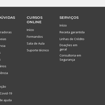
DÚVIDAS
CURSOS
SERVIÇOS
ONLINE
Início
Início
tradoras
Receita garantida
Formandos
eias
Linhas de Crédito
Sala de Aula
Doações em
ncia
geral
Suporte técnico
s
Consultoria em
s
Segurança
ários
lência
nção
Covid-19
de ajuda