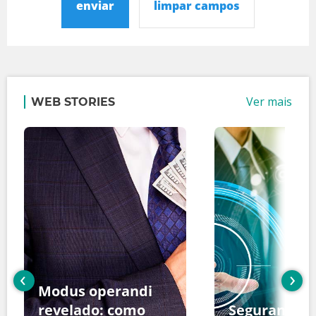
enviar
limpar campos
Ver mais
WEB STORIES
‹
›
Modus operandi
revelado: como
Segurança d