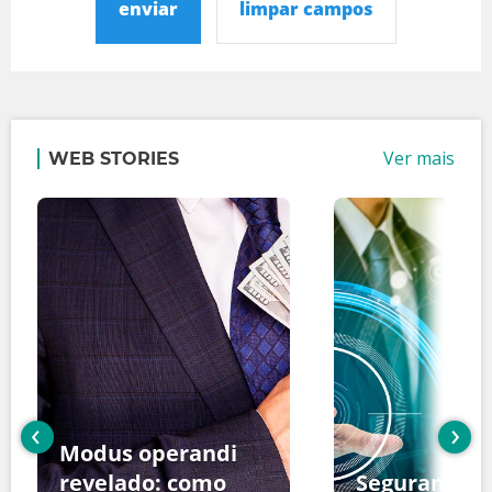
enviar
limpar campos
Ver mais
WEB STORIES
‹
›
Modus operandi
revelado: como
Segurança d