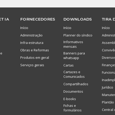
T IA
FORNECEDORES
DOWNLOADS
TIRA 
Início
Início
Início
Administração
Planner do síndico
Adminis
Informativos
Infra-estrutura
Assembl
mensais
Obras e Reformas
Convivê
de
Banners para
Produtos em geral
Diverso
whatsapp
Serviços gerais
Finança
Cartas
Cartazes e
Funcion
Comunicados
Inadimp
Compartilhados
Jurídico
Documentos
Manute
E-books
Plantão 
Fichas e
Central 
formulários