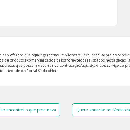
ão oferece quaisquer garantias, implícitas ou explicitas, sobre os produto
iços ou produtos comercializados pelos fornecedores listados nesta seção, 
 natureza, que possam decorrer da contratação/aquisição dos serviços e pr
diariedade do Portal SíndicoNet.
ão encontrei o que procurava
Quero anunciar no SíndicoN