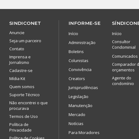
SINDICONET
INFORME-SE
SÍNDICONE
Anuncie
Início
Início
Seja um parceiro
Consultor
Administração
Condominial
Contato
Boletins
Comunicados
Imprensa e
Colunistas
Jornalismo
Comparador 
Convivência
orçamentos
Cadastre-se
Agente do
Mídia Kit
Creators
condomínio
Quem somos
Jurisprudências
Suporte Técnico
Legislação
Não encontrei o que
Manutenção
procurava
Mercado
Termos de Uso
Notícias
Política de
Privacidade
Para Moradores
Política de Cookies