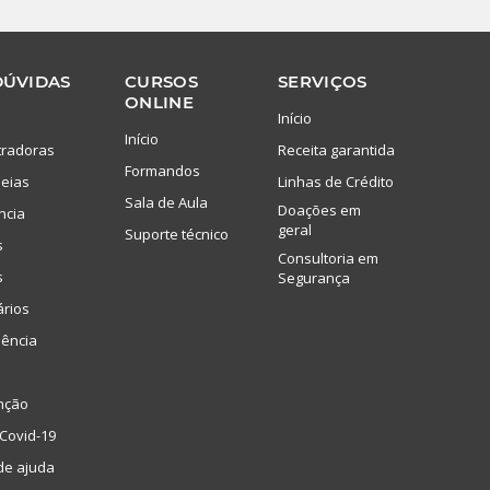
DÚVIDAS
CURSOS
SERVIÇOS
ONLINE
Início
Início
tradoras
Receita garantida
Formandos
eias
Linhas de Crédito
Sala de Aula
Doações em
ncia
geral
Suporte técnico
s
Consultoria em
s
Segurança
ários
lência
nção
Covid-19
de ajuda