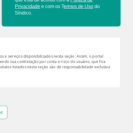
Privacidade
e com os
T
ermos de Uso
do
Síndico.
s e serviços disponibilizados nesta seção. Assim, o portal
sendo sua contratação por conta e risco do usuário, que fica
odutos listados nesta seção são de responsabilidade exclusiva
et