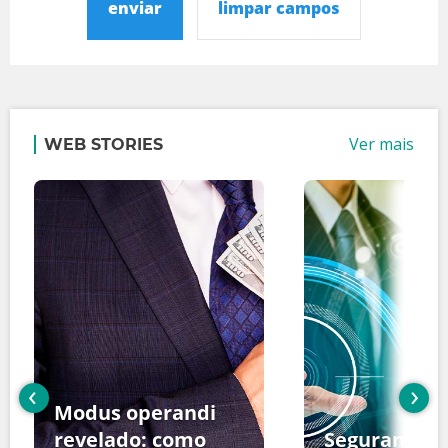
enviar
limpar campos
Ver mais
WEB STORIES
‹
›
Modus operandi
revelado: como
Segurança d