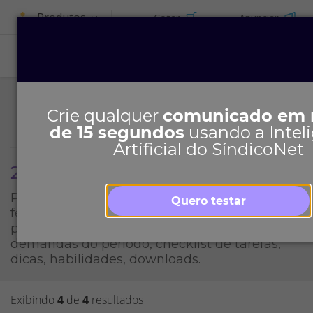
Produtos
Cotar
Anunciar
Crie qualquer
comunicado em
de 15 segundos
usando a Intel
Artificial do SíndicoNet
2022
Preparativo Mensal do Síndico é uma
Quero testar
ferramenta exclusiva e gratuita do SíndicoNet
para apoiar a gestão do síndico com
demandas do período, checklist de tarefas,
dicas, habilidades, downloads.
Exibindo
4
de
4
resultados