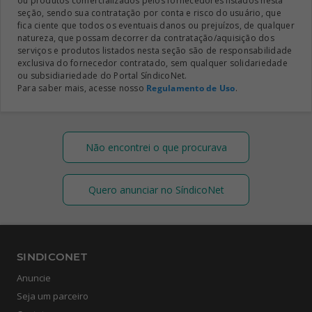
ou produtos comercializados pelos fornecedores listados nesta
seção, sendo sua contratação por conta e risco do usuário, que
fica ciente que todos os eventuais danos ou prejuízos, de qualquer
natureza, que possam decorrer da contratação/aquisição dos
serviços e produtos listados nesta seção são de responsabilidade
exclusiva do fornecedor contratado, sem qualquer solidariedade
ou subsidiariedade do Portal SíndicoNet.
Para saber mais, acesse nosso
Regulamento de Uso
.
Não encontrei o que procurava
Quero anunciar no SíndicoNet
SINDICONET
Anuncie
Seja um parceiro