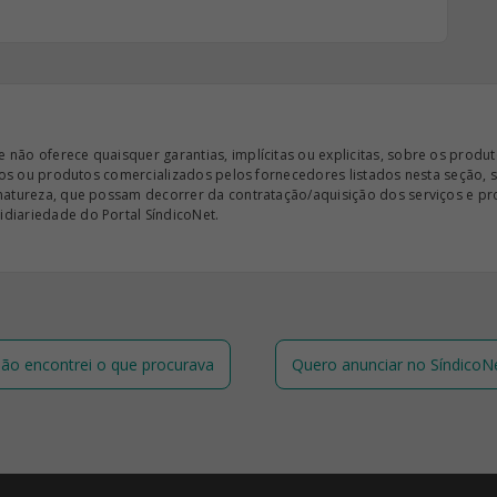
ão oferece quaisquer garantias, implícitas ou explicitas, sobre os produto
iços ou produtos comercializados pelos fornecedores listados nesta seção, 
 natureza, que possam decorrer da contratação/aquisição dos serviços e pr
diariedade do Portal SíndicoNet.
ão encontrei o que procurava
Quero anunciar no SíndicoN