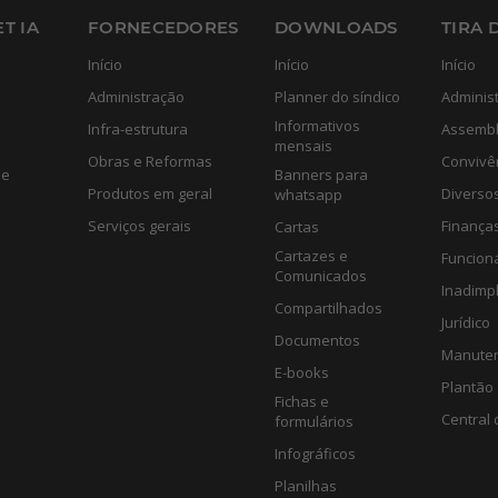
T IA
FORNECEDORES
DOWNLOADS
TIRA 
Início
Início
Início
Administração
Planner do síndico
Adminis
Informativos
Infra-estrutura
Assembl
mensais
Obras e Reformas
Convivê
de
Banners para
Produtos em geral
Diverso
whatsapp
Serviços gerais
Finança
Cartas
Cartazes e
Funcion
Comunicados
Inadimp
Compartilhados
Jurídico
Documentos
Manute
E-books
Plantão 
Fichas e
Central 
formulários
Infográficos
Planilhas