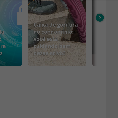
›
Caixa de gordura
da
do condomínio:
:
você está
ara
cuidando bem
s
desse ativo?
PCMSO