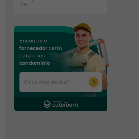
de ...
Encontre o
fornecedor
certo
para o seu
condomínio