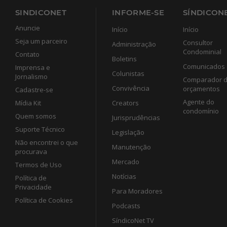
SINDICONET
INFORME-SE
SÍNDICONE
Anuncie
Início
Início
Seja um parceiro
Consultor
Administração
Condominial
Contato
Boletins
Comunicados
Imprensa e
Colunistas
Jornalismo
Comparador 
Convivência
orçamentos
Cadastre-se
Agente do
Mídia Kit
Creators
condomínio
Quem somos
Jurisprudências
Suporte Técnico
Legislação
Não encontrei o que
Manutenção
procurava
Mercado
Termos de Uso
Notícias
Política de
Privacidade
Para Moradores
Política de Cookies
Podcasts
SíndicoNet TV