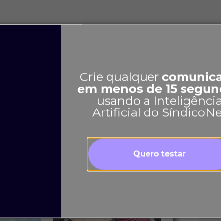
14
LinkedIn
Indicar
Crie qualquer
comunic
em menos de 15 segun
usando a Inteligênci
Artificial do SíndicoN
Ver mais
Quero testar