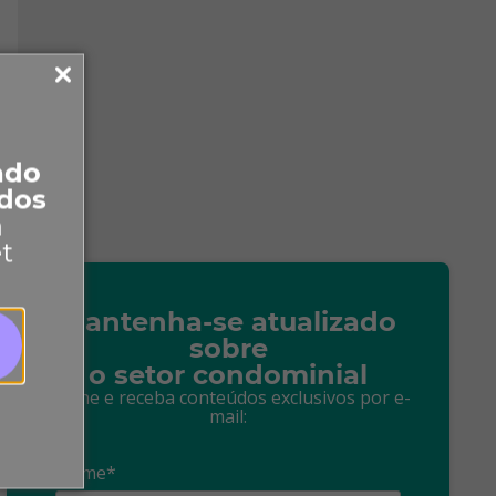
ado
dos
a
et
Mantenha-se atualizado
sobre
o setor condominial
Assine e receba conteúdos exclusivos por e-
mail:
Nome*