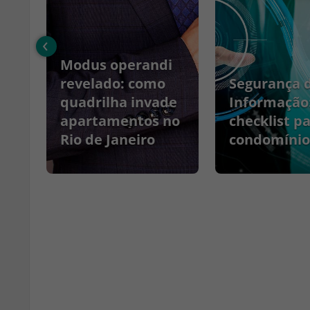
‹
Modus operandi
no
revelado: como
Segurança 
quadrilha invade
Informação
apartamentos no
checklist p
Rio de Janeiro
condomínio