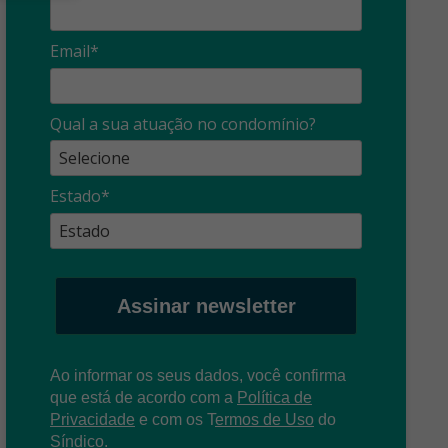
Email*
Síndico
profissional:
Ina
Qual a sua atuação no condomínio?
cuidado com as
con
propagandas
ent
Estado*
: O que é?
enganosas!
pre
Assinar newsletter
Ao informar os seus dados, você confirma
que está de acordo com a
Política de
Privacidade
e com os
T
ermos de Uso
do
Síndico.