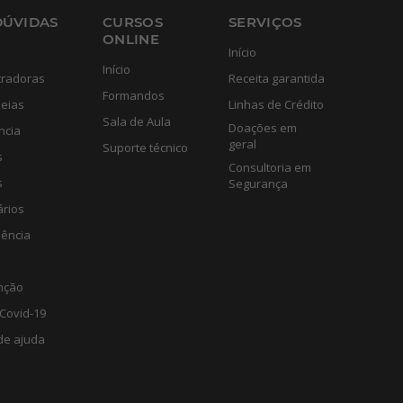
DÚVIDAS
CURSOS
SERVIÇOS
ONLINE
Início
Início
tradoras
Receita garantida
Formandos
eias
Linhas de Crédito
Sala de Aula
Doações em
ncia
geral
Suporte técnico
s
Consultoria em
s
Segurança
ários
lência
nção
Covid-19
de ajuda