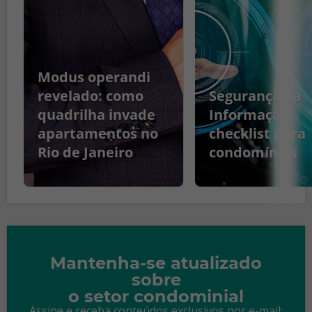
Modus operandi
revelado: como
Segurança da
quadrilha invade
Informação:
apartamentos no
checklist para
Rio de Janeiro
condomínios
Mantenha-se atualizado
sobre
o setor condominial
Assine e receba conteúdos exclusivos por e-mail: