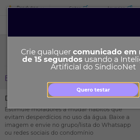
Produtos
Cotar
Anunciar
Crie qualquer
comunicado em
de 15 segundos
usando a Intel
Artificial do SíndicoNet
Economia de água
Quero testar
Dicas de economia de água
Estimule moradores a mudar hábitos que
evitam desperdícios no uso da água. Baixe a
imagem e envie no grupo/lista do Whatsapp
ou redes sociais do condomínio