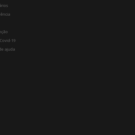
ários
lência
nção
Covid-19
de ajuda