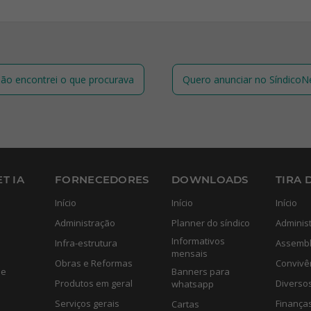
ão encontrei o que procurava
Quero anunciar no SíndicoN
T IA
FORNECEDORES
DOWNLOADS
TIRA 
Início
Início
Início
Administração
Planner do síndico
Adminis
Informativos
Infra-estrutura
Assembl
mensais
Obras e Reformas
Convivê
de
Banners para
Produtos em geral
Diverso
whatsapp
Serviços gerais
Finança
Cartas