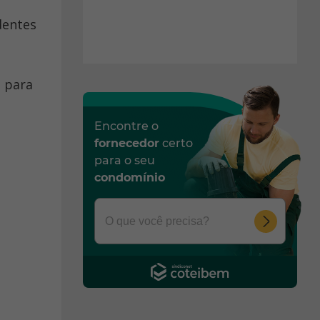
dentes
s para
Encontre o
fornecedor
certo
para o seu
condomínio