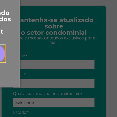
ado
dos
Mantenha-se atualizado
a
sobre
et
o setor condominial
Assine e receba conteúdos exclusivos por e-
mail:
Nome*
Email*
Síndico
profissional:
Ina
Qual a sua atuação no condomínio?
cuidado com as
con
propagandas
ent
Estado*
: O que é?
enganosas!
pre