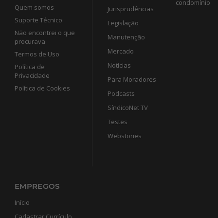
condomínio
Quem somos
Jurisprudências
Suporte Técnico
Legislação
Não encontrei o que
Manutenção
procurava
Mercado
Termos de Uso
Notícias
Política de
Privacidade
Para Moradores
Política de Cookies
Podcasts
SíndicoNet TV
Testes
Webstories
EMPREGOS
Início
Cadastrar Currículo