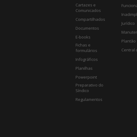
Cartazes e
Funcion
Comunicados
Inadimp
Compartilhados
Jurídico
Documentos
Manute
E-books
Plantão 
Fichas e
Central 
formulários
Infográficos
Planilhas
Powerpoint
Preparativo do
Síndico
Regulamentos