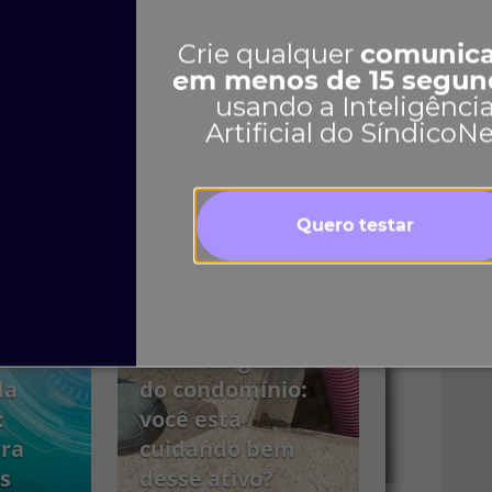
Crie qualquer
comunic
Ver mais
em menos de 15 segun
usando a Inteligênci
Artificial do SíndicoN
Quero testar
›
Caixa de gordura
da
do condomínio:
:
você está
ara
cuidando bem
s
desse ativo?
PCMSO