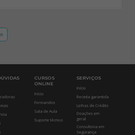
et
DÚVIDAS
CURSOS
SERVIÇOS
ONLINE
Início
Início
tradoras
Receita garantida
Formandos
eias
Linhas de Crédito
Sala de Aula
Doações em
ncia
geral
Suporte técnico
s
Consultoria em
s
Segurança