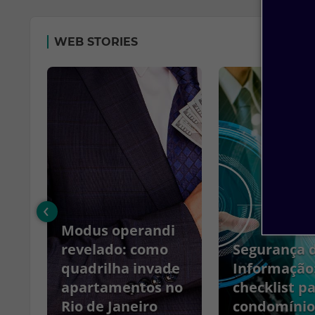
WEB STORIES
‹
Modus operandi
no
revelado: como
Segurança 
quadrilha invade
Informação
apartamentos no
checklist p
Rio de Janeiro
condomínio