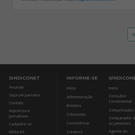
N
SINDICONET
INFORME-SE
SÍNDICONE
Anuncie
Início
Início
Seja um parceiro
Consultor
Administração
Condominial
Contato
Boletins
Comunicados
Imprensa e
Colunistas
Jornalismo
Comparador 
Convivência
orçamentos
Cadastre-se
Agente do
Mídia Kit
Creators