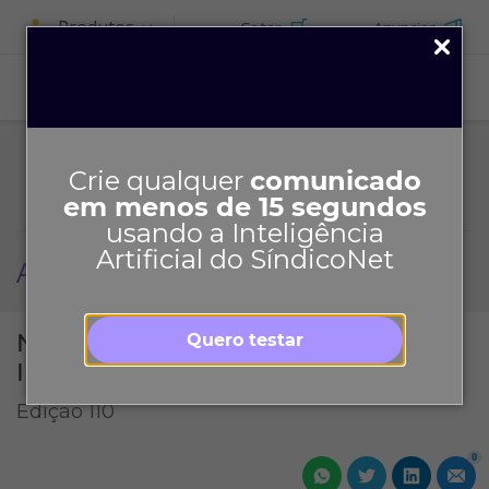
Produtos
Cotar
Anunciar
ASSINE
Crie qualquer
comunicado
em menos de 15 segundos
usando a Inteligência
Artificial do SíndicoNet
Agosto 2019
Não deixe o sarampo se espalhar -
Quero testar
Informativo SíndicoNet
Edição 110
0