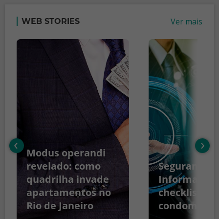
Ver mais
WEB STORIES
‹
›
Modus operandi
revelado: como
Segurança d
quadrilha invade
Informação:
apartamentos no
checklist pa
Rio de Janeiro
condomínio