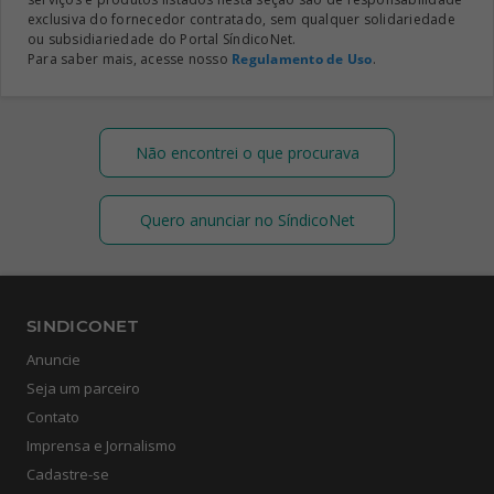
exclusiva do fornecedor contratado, sem qualquer solidariedade
ou subsidiariedade do Portal SíndicoNet.
Para saber mais, acesse nosso
Regulamento de Uso
.
Não encontrei o que procurava
Quero anunciar no SíndicoNet
SINDICONET
Anuncie
Seja um parceiro
Contato
Imprensa e Jornalismo
Cadastre-se