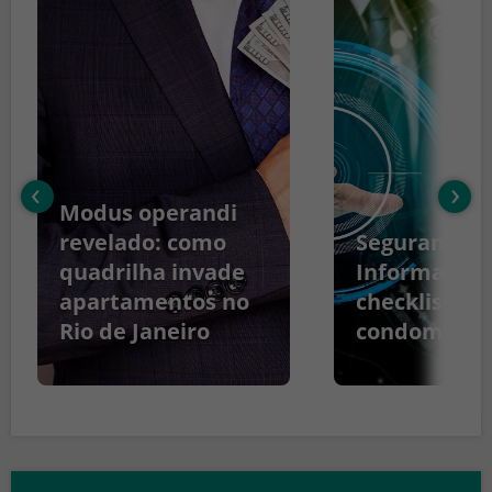
‹
›
Modus operandi
revelado: como
Segurança d
quadrilha invade
Informação:
apartamentos no
checklist pa
Rio de Janeiro
condomínio