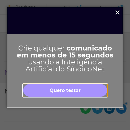
Produtos
Cotar
Anunciar
ASSINE
Crie qualquer
comunicado
em menos de 15 segundos
usando a Inteligência
Artificial do SíndicoNet
Novembro 2021
Novembro 2021
Quero testar
0