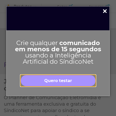
Produtos
Cotar
Anunciar
ASSINE
Crie qualquer
comunicado
em menos de 15 segundos
usando a Inteligência
Artificial do SíndicoNet
Planner de Comunicação Julho 2025
Julho 2025 Confira o planner de
Quero testar
comunicação do mês
O Planner de Comunicação Eletromidia é
uma ferramenta exclusiva e gratuita do
SíndicoNet para apoiar o síndico a se