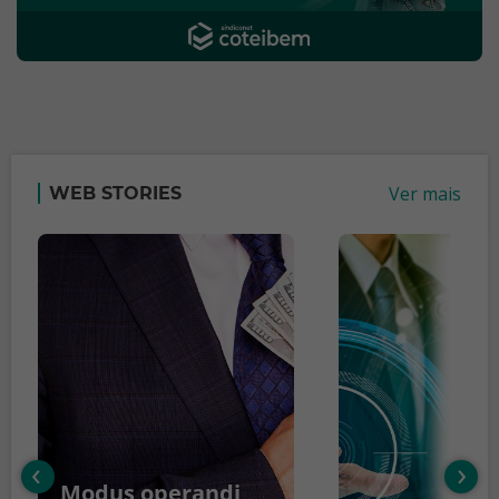
Ver mais
WEB STORIES
‹
›
Modus operandi