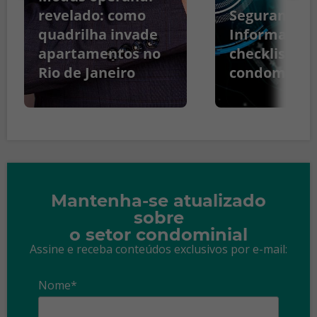
revelado: como
Segurança d
quadrilha invade
Informação:
apartamentos no
checklist pa
Rio de Janeiro
condomínio
Mantenha-se atualizado
sobre
o setor condominial
Assine e receba conteúdos exclusivos por e-mail:
Nome*