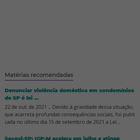
Matérias recomendadas
Denunciar violência doméstica em condomínios
de SP é lei ...
22 de out. de 2021 ... Devido à gravidade dessa situação,
que acarreta profundas consequências sociais, foi publi
cada no último dia 15 de setembro de 2021 a Lei ...
Secovi-SP: IGP-M acelera em julho e atinge