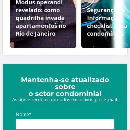
Modus operandi
revelado: como
Segurança da
quadrilha invade
Informação:
apartamentos no
checklist para
Rio de Janeiro
condomínios
Mantenha-se atualizado
sobre
o setor condominial
Assine e receba conteúdos exclusivos por e-mail:
Nome*