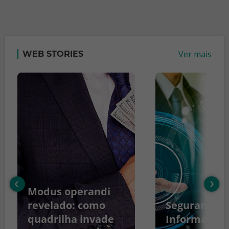
Ver mais
WEB STORIES
‹
›
Modus operandi
revelado: como
Segurança d
quadrilha invade
Informação: