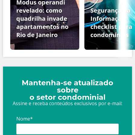
Modus operandi
revelado: como
Segurança da
quadrilha invade
Informação:
apartamentos no
checklist para
Rio de Janeiro
condomínios
Mantenha-se atualizado
sobre
o setor condominial
Assine e receba conteúdos exclusivos por e-mail:
Nome*