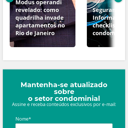
Modus operandi
revelado: como
Segurança d
quadrilha invade
Informação:
apartamentos no
checklist pa
Rio de Janeiro
condomínio
Mantenha-se atualizado
sobre
o setor condominial
Assine e receba conteúdos exclusivos por e-mail:
Nome*