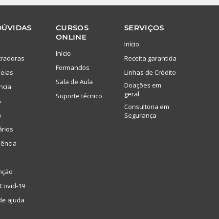
DÚVIDAS
CURSOS
SERVIÇOS
ONLINE
Início
Início
tradoras
Receita garantida
Formandos
eias
Linhas de Crédito
Sala de Aula
Doações em
ncia
geral
Suporte técnico
s
Consultoria em
s
Segurança
ários
lência
nção
Covid-19
de ajuda