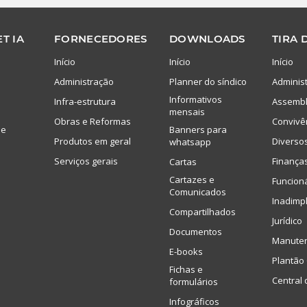
T IA
FORNECEDORES
DOWNLOADS
TIRA 
Início
Início
Início
Administração
Planner do síndico
Adminis
Informativos
Infra-estrutura
Assembl
mensais
Obras e Reformas
Convivê
de
Banners para
Produtos em geral
Diverso
whatsapp
Serviços gerais
Finança
Cartas
Cartazes e
Funcion
Comunicados
Inadimp
Compartilhados
Jurídico
Documentos
Manute
E-books
Plantão 
Fichas e
Central 
formulários
Infográficos