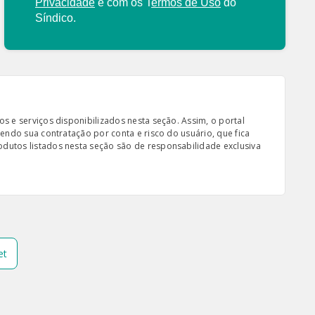
Privacidade
e com os
T
ermos de Uso
do
Síndico.
s e serviços disponibilizados nesta seção. Assim, o portal
sendo sua contratação por conta e risco do usuário, que fica
odutos listados nesta seção são de responsabilidade exclusiva
et