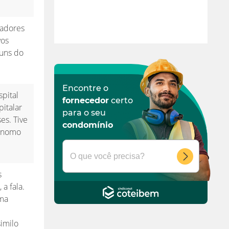
tadores
vos
muns do
Encontre o
pital
fornecedor
certo
italar
para o seu
es. Tive
condomínio
tônomo
s
a fala.
uma
imilo