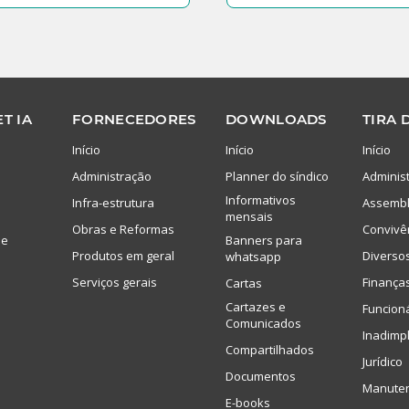
T IA
FORNECEDORES
DOWNLOADS
TIRA 
Início
Início
Início
Administração
Planner do síndico
Adminis
Informativos
Infra-estrutura
Assembl
mensais
Obras e Reformas
Convivê
de
Banners para
Produtos em geral
Diverso
whatsapp
Serviços gerais
Finança
Cartas
Cartazes e
Funcion
Comunicados
Inadimp
Compartilhados
Jurídico
Documentos
Manute
E-books