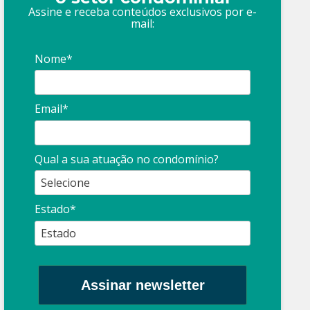
Assine e receba conteúdos exclusivos por e-
mail:
Nome*
Email*
Síndico
profissional:
Ina
Qual a sua atuação no condomínio?
cuidado com as
con
propagandas
ent
Estado*
: O que é?
enganosas!
pre
Assinar newsletter