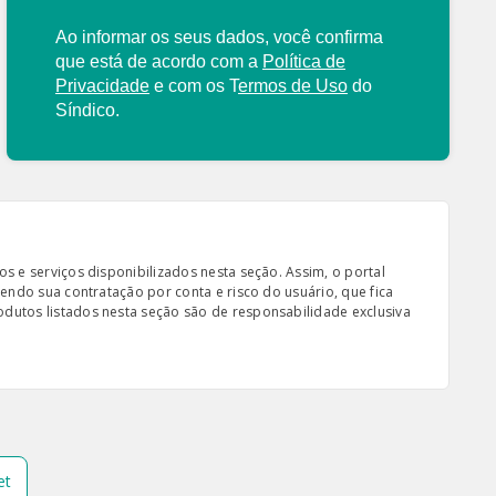
Ao informar os seus dados, você confirma
que está de acordo com a
Política de
Privacidade
e com os
T
ermos de Uso
do
Síndico.
s e serviços disponibilizados nesta seção. Assim, o portal
sendo sua contratação por conta e risco do usuário, que fica
odutos listados nesta seção são de responsabilidade exclusiva
et