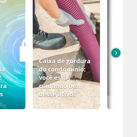
›
Caixa de gordura
da
do condomínio:
:
você está
ara
cuidando bem
s
desse ativo?
PCMSO