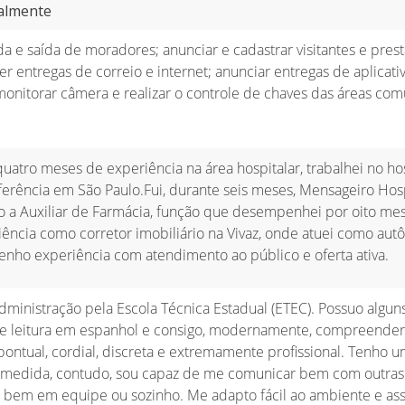
almente
da e saída de moradores; anunciar e cadastrar visitantes e pres
er entregas de correio e internet; anunciar entregas de aplicati
; monitorar câmera e realizar o controle de chaves das áreas co
atro meses de experiência na área hospitalar, trabalhei no hos
ferência em São Paulo.Fui, durante seis meses, Mensageiro Hosp
o a Auxiliar de Farmácia, função que desempenhei por oito mes
ência como corretor imobiliário na Vivaz, onde atuei como au
enho experiência com atendimento ao público e oferta ativa.
ministração pela Escola Técnica Estadual (ETEC). Possuo algun
 leitura em espanhol e consigo, modernamente, compreender, 
ontual, cordial, discreta e extremamente profissional. Tenho 
omedida, contudo, sou capaz de me comunicar bem com outras
o bem em equipe ou sozinho. Me adapto fácil ao ambiente e ass