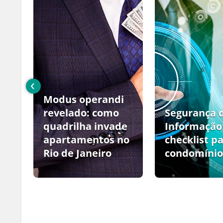
‹
Modus operandi
no
revelado: como
Segurança 
quadrilha invade
Informação
apartamentos no
checklist p
Rio de Janeiro
condomínio