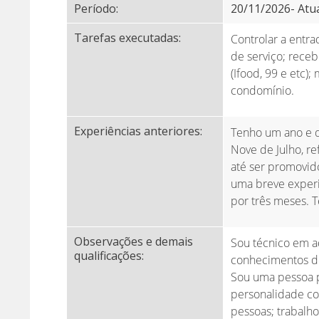
Período:
20/11/2026- Atu
Tarefas executadas:
Controlar a entra
de serviço; receb
(Ifood, 99 e etc)
condomínio.
Experiências anteriores:
Tenho um ano e qu
Nove de Julho, re
até ser promovid
uma breve experi
por três meses. T
Observações e demais
Sou técnico em ad
qualificações:
conhecimentos de
Sou uma pessoa p
personalidade c
pessoas; trabalh