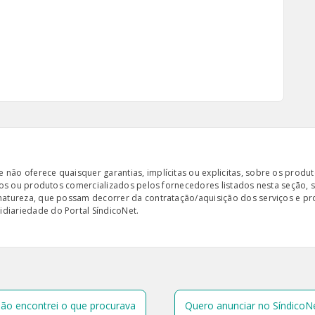
ão oferece quaisquer garantias, implícitas ou explicitas, sobre os produto
iços ou produtos comercializados pelos fornecedores listados nesta seção, 
 natureza, que possam decorrer da contratação/aquisição dos serviços e pr
diariedade do Portal SíndicoNet.
ão encontrei o que procurava
Quero anunciar no SíndicoN