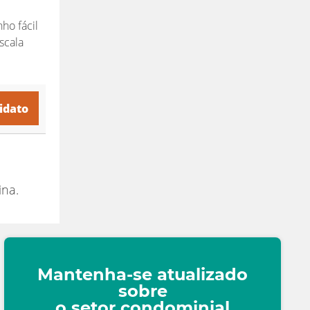
ho fácil
scala
idato
ina.
Mantenha-se atualizado
sobre
o setor condominial