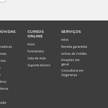
DÚVIDAS
CURSOS
SERVIÇOS
ONLINE
Início
Início
tradoras
Receita garantida
Formandos
eias
Linhas de Crédito
Sala de Aula
Doações em
ncia
geral
Suporte técnico
s
Consultoria em
s
Segurança
ários
lência
nção