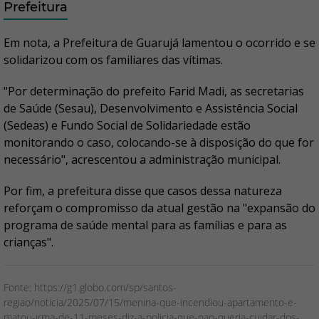
Prefeitura
Em nota, a Prefeitura de Guarujá lamentou o ocorrido e se
solidarizou com os familiares das vítimas.
"Por determinação do prefeito Farid Madi, as secretarias
de Saúde (Sesau), Desenvolvimento e Assistência Social
(Sedeas) e Fundo Social de Solidariedade estão
monitorando o caso, colocando-se à disposição do que for
necessário", acrescentou a administração municipal.
Por fim, a prefeitura disse que casos dessa natureza
reforçam o compromisso da atual gestão na "expansão do
programa de saúde mental para as famílias e para as
crianças".
Fonte: https://g1.globo.com/sp/santos-
regiao/noticia/2025/07/15/menina-que-incendiou-apartamento-e-
matou-irma-de-11-meses-diz-a-policia-que-nao-queria-cuidar-dos-