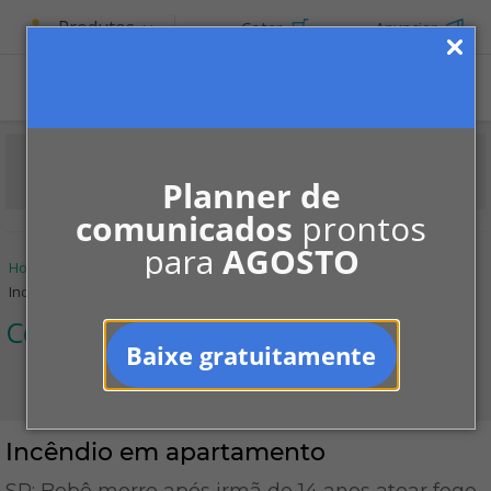
Produtos
Cotar
Anunciar
Planner de
comunicados
prontos
para
AGOSTO
Home
Informe-se
Notícias
Convivência
Incêndio em apartamento
Convivência
Baixe gratuitamente
Incêndio em apartamento