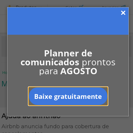
Produtos
Cotar
Anunciar
ASSINE
Planner de
comunicados
prontos
para
AGOSTO
Home
Informe-se
Notícias
Mercado
Ajuda ao anfitrião
Mercado
Baixe gratuitamente
Ajuda ao anfitrião
Airbnb anuncia fundo para cobertura de