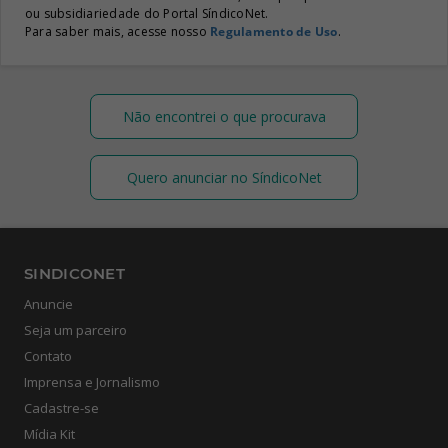
ou subsidiariedade do Portal SíndicoNet.
Para saber mais, acesse nosso
Regulamento de Uso
.
Não encontrei o que procurava
Quero anunciar no SíndicoNet
SINDICONET
Anuncie
Seja um parceiro
Contato
Imprensa e Jornalismo
Cadastre-se
Mídia Kit