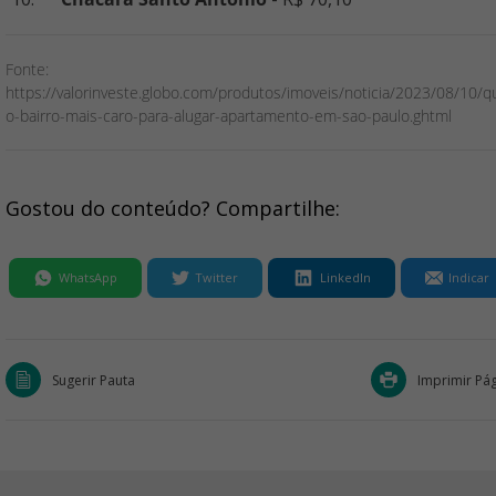
Fonte:
https://valorinveste.globo.com/produtos/imoveis/noticia/2023/08/10/qu
o-bairro-mais-caro-para-alugar-apartamento-em-sao-paulo.ghtml
Gostou do conteúdo? Compartilhe:
WhatsApp
Twitter
LinkedIn
Indicar
Sugerir Pauta
Imprimir Pá