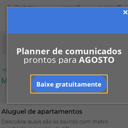
Produtos
Cotar
Anunciar
Planner de comunicados
prontos para
AGOSTO
Home
Informe-se
Notícias
Mercado
Aluguel de apartamentos
Mercado
Baixe gratuitamente
Aluguel de apartamentos
Descubra quais são os bairros com metro