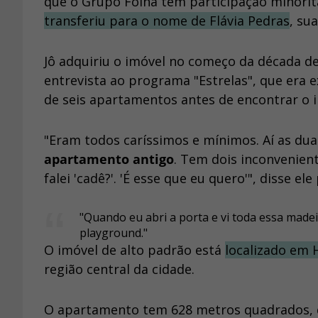
que o Grupo Folha tem participação minorit
transferiu para o nome de Flávia Pedras
, su
Jô adquiriu o imóvel no começo da década d
entrevista ao programa "Estrelas", que era e
de seis apartamentos antes de encontrar o 
"Eram todos caríssimos e mínimos. Aí as dua
apartamento antigo
. Tem dois inconvenient
falei 'cadê?'. 'É esse que eu quero'", disse e
"Quando eu abri a porta e vi toda essa madei
playground."
O imóvel de alto padrão está
localizado em 
região central da cidade.
O apartamento tem 628 metros quadrados, q