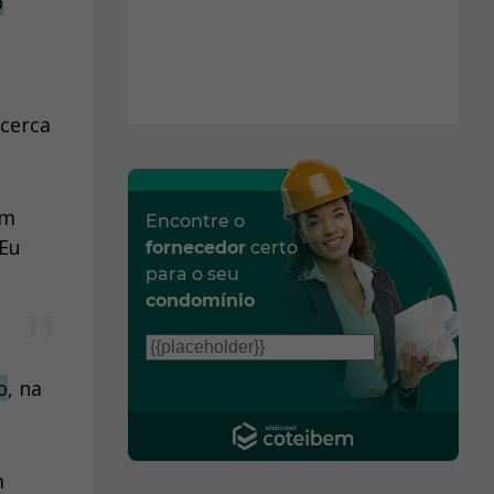
o
 cerca
um
Encontre o
 Eu
fornecedor
certo
para o seu
condomínio
o
, na
m