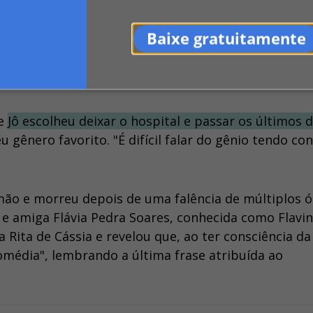
Baixe gratuitamente
passado, no hospital Sírio Libanês, em São Paulo, ao
ue
Jô escolheu deixar o hospital e passar os últimos 
eu gênero favorito. "É difícil falar do gênio tendo co
ão e morreu depois de uma falência de múltiplos ó
e amiga Flávia Pedra Soares, conhecida como Flavin
Rita de Cássia e revelou que, ao ter consciência da
a comédia", lembrando a última frase atribuída ao