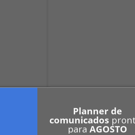
Planner de
comunicados
pron
para
AGOSTO
Uma publicação compartilhada por Imobiliária Boutique • G.I. (@grazielladosimoveis)