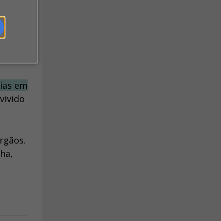
s 84
dias em
nvivido
rgãos.
ha,