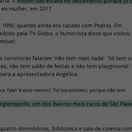
ária, o
imóvel não estava no testamento porque Jô 
a ex-mulher, em 2017.
e 1990, quando ainda era casado com Pedras. Em
xibido pela TV Globo, o humorista disse que visitou
imóvel.
s corretoras falaram 'não tem mais nada'. 'Só tem 
es, não tem salão de festas e não tem playground.'
le para a apresentadora Angélica.
ra, falei 'é esse mesmo'. Foi baratíssimo, porque não tem
Higienópolis, um dos bairros mais caros de São Paul
uatro dormitórios, biblioteca e sala de cinema co