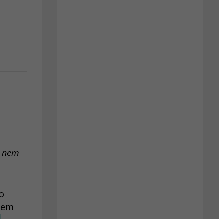
d nem
no
 em