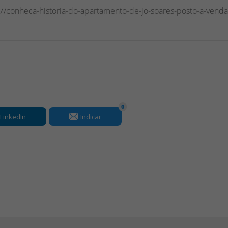
07/conheca-historia-do-apartamento-de-jo-soares-posto-a-venda
0
LinkedIn
Indicar