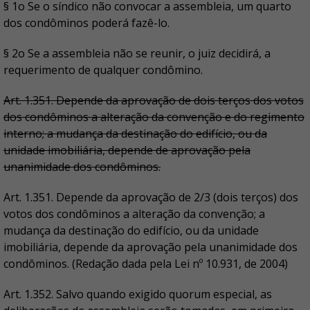
§ 1o Se o síndico não convocar a assembleia, um quarto
dos condôminos poderá fazê-lo.
§ 2o Se a assembleia não se reunir, o juiz decidirá, a
requerimento de qualquer condômino.
Art. 1.351. Depende da aprovação de dois terços dos votos
dos condôminos a alteração da convenção e do regimento
interno; a mudança da destinação do edifício, ou da
unidade imobiliária, depende de aprovação pela
unanimidade dos condôminos.
Art. 1.351. Depende da aprovação de 2/3 (dois terços) dos
votos dos condôminos a alteração da convenção; a
mudança da destinação do edifício, ou da unidade
imobiliária, depende da aprovação pela unanimidade dos
condôminos. (Redação dada pela Lei nº 10.931, de 2004)
Art. 1.352. Salvo quando exigido quorum especial, as