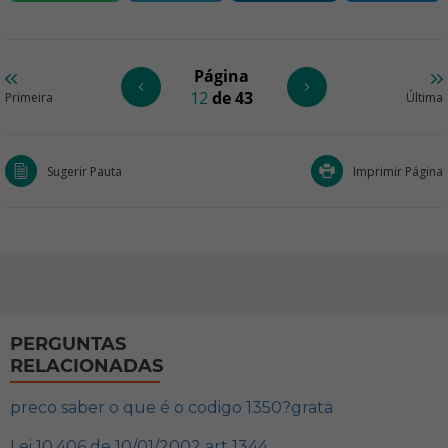
Página
12
de 43
Primeira
Última
Sugerir Pauta
Imprimir Página
PERGUNTAS
RELACIONADAS
preco saber o que é o codigo 1350?grata
Lei 10.406 de 10/01/2002 art 1344