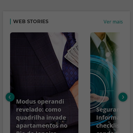
Ver mais
WEB STORIES
‹
›
Modus operandi
revelado: como
Segurança d
quadrilha invade
Informação:
apartamentos no
checklist pa