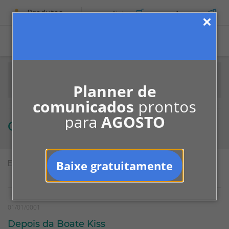
Produtos
Cotar
Anunciar
ASSINE
Planner de
comunicados
prontos
para
AGOSTO
Carlos Kayano
Exibindo
1
de
1
resultados
Baixe gratuitamente
01/01/0001
Depois da Boate Kiss