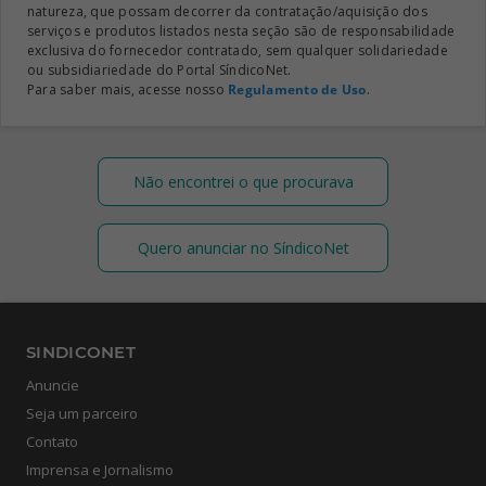
natureza, que possam decorrer da contratação/aquisição dos
serviços e produtos listados nesta seção são de responsabilidade
exclusiva do fornecedor contratado, sem qualquer solidariedade
ou subsidiariedade do Portal SíndicoNet.
Para saber mais, acesse nosso
Regulamento de Uso
.
Não encontrei o que procurava
Quero anunciar no SíndicoNet
SINDICONET
Anuncie
Seja um parceiro
Contato
Imprensa e Jornalismo