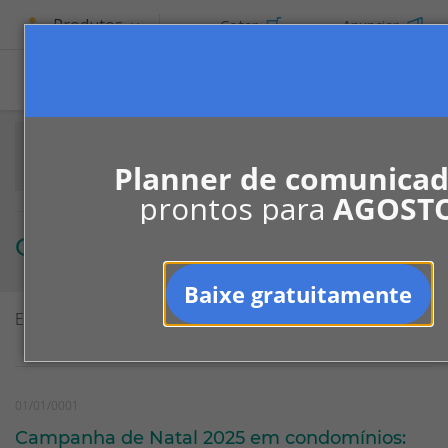
Produtos
Cotar
Anunciar
Planner de comunica
prontos para
AGOST
Gabriela Duarte
Baixe gratuitamente
Exibindo
13
de
13
resultados
01/01/0001
Campanha de Natal 2025 em condomínios: