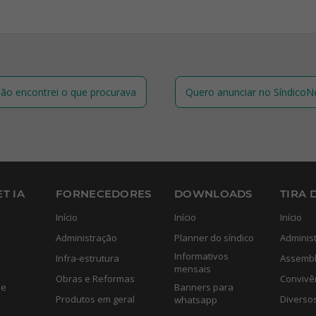
ão encontrei o que procurava
Quero anunciar no SíndicoN
T IA
FORNECEDORES
DOWNLOADS
TIRA 
Início
Início
Início
Administração
Planner do síndico
Adminis
Informativos
Infra-estrutura
Assembl
mensais
Obras e Reformas
Convivê
de
Banners para
Produtos em geral
Diverso
whatsapp