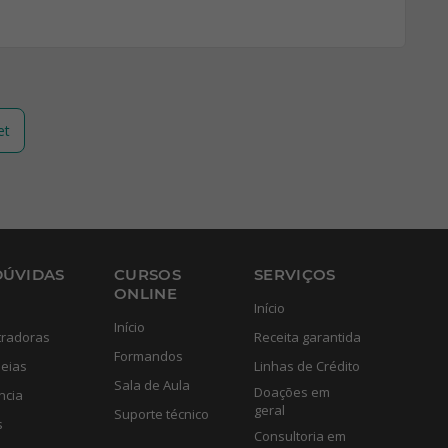
et
DÚVIDAS
CURSOS
SERVIÇOS
ONLINE
Início
Início
tradoras
Receita garantida
Formandos
eias
Linhas de Crédito
Sala de Aula
Doações em
ncia
geral
Suporte técnico
s
Consultoria em