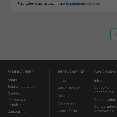
Para saber mais, acesse nosso
Regulamento de Uso
.
N
SINDICONET
INFORME-SE
SÍNDICONE
Anuncie
Início
Início
Seja um parceiro
Consultor
Administração
Condominial
Contato
Boletins
Comunicados
Imprensa e
Colunistas
Jornalismo
Comparador 
Convivência
orçamentos
Cadastre-se