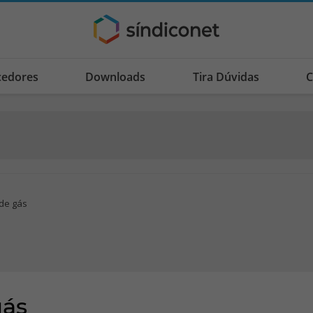
cedores
Downloads
Tira Dúvidas
C
 de gás
gás