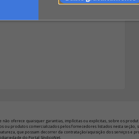
ão oferece quaisquer garantias, implícitas ou explicitas, sobre os produto
iços ou produtos comercializados pelos fornecedores listados nesta seção, 
 natureza, que possam decorrer da contratação/aquisição dos serviços e pr
diariedade do Portal SíndicoNet.