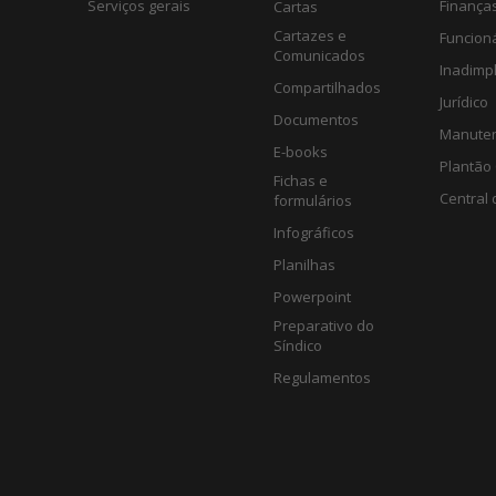
Serviços gerais
Finança
Cartas
Cartazes e
Funcion
Comunicados
Inadimp
Compartilhados
Jurídico
Documentos
Manute
E-books
Plantão 
Fichas e
Central 
formulários
Infográficos
Planilhas
Powerpoint
Preparativo do
Síndico
Regulamentos