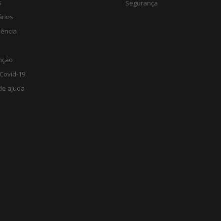
s
Segurança
ários
lência
nção
Covid-19
de ajuda