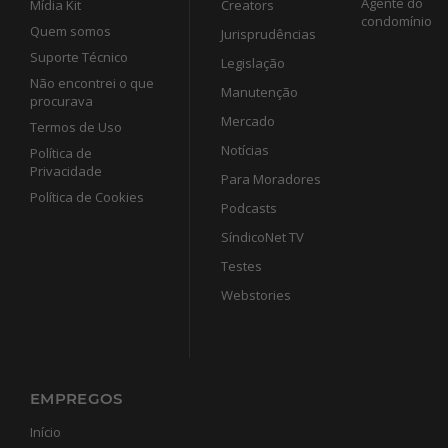
Agente do
Mídia Kit
Creators
condomínio
Quem somos
Jurisprudências
Suporte Técnico
Legislação
Não encontrei o que
Manutenção
procurava
Mercado
Termos de Uso
Notícias
Política de
Privacidade
Para Moradores
Política de Cookies
Podcasts
SíndicoNet TV
Testes
Webstories
EMPREGOS
Início