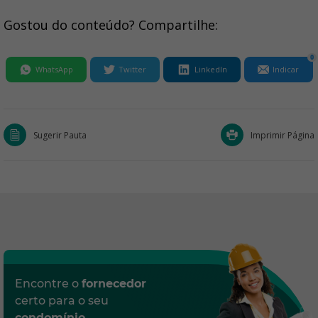
Gostou do conteúdo? Compartilhe:
0
WhatsApp
Twitter
LinkedIn
Indicar
Sugerir Pauta
Imprimir Página
Encontre o
fornecedor
certo para o seu
condomínio