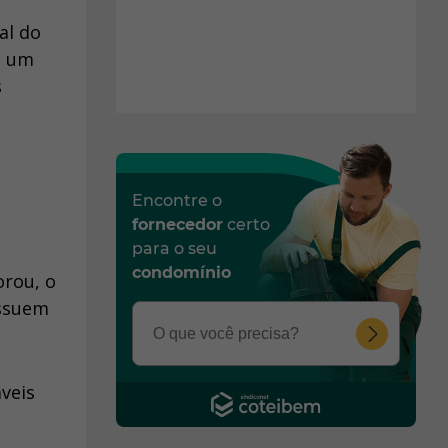
al do
m um
s
Encontre o
fornecedor
certo
para o seu
condomínio
orou, o
ossuem
veis