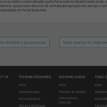
iços ou produtos comercializados pelos fornecedores listados nesta seção, 
 natureza, que possam decorrer da contratação/aquisição dos serviços e pr
diariedade do Portal SíndicoNet.
ão encontrei o que procurava
Quero anunciar no SíndicoN
T IA
FORNECEDORES
DOWNLOADS
TIRA 
Início
Início
Início
Administração
Planner do síndico
Adminis
Informativos
Infra-estrutura
Assembl
mensais
Obras e Reformas
Convivê