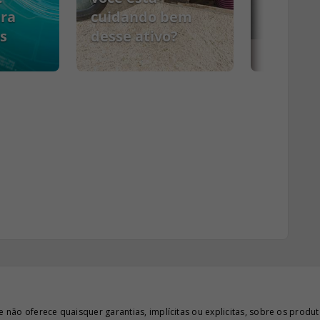
ara
cuidando bem
s
desse ativo?
PCMSO
ão oferece quaisquer garantias, implícitas ou explicitas, sobre os produto