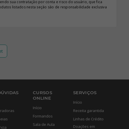
sendo sua contratação por conta e risco do usuário, que fica
odutos listados nesta seção são de responsabilidade exclusiva
et
DÚVIDAS
CURSOS
SERVIÇOS
ONLINE
Início
Início
tradoras
Receita garantida
Formandos
eias
Linhas de Crédito
Sala de Aula
Doações em
ncia