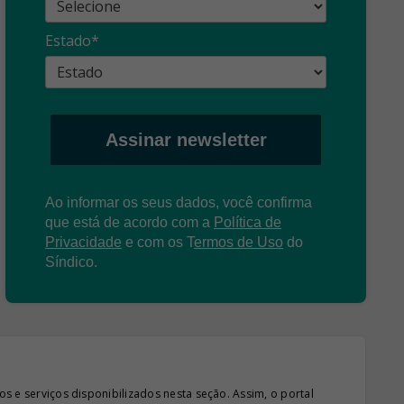
propagandas
ent
Estado*
: O que é?
enganosas!
pre
Assinar newsletter
Ao informar os seus dados, você confirma
que está de acordo com a
Política de
Privacidade
e com os
T
ermos de Uso
do
Síndico.
s e serviços disponibilizados nesta seção. Assim, o portal