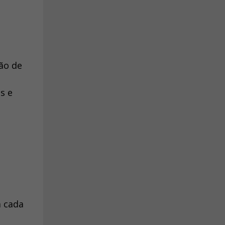
ção de
s e
a cada