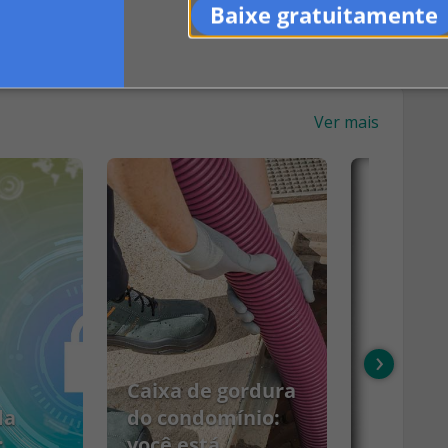
Baixe gratuitamente
Ver mais
›
Caixa de gordura
da
do condomínio:
:
você está