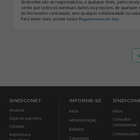
SíndicoNet não se responsabiliza, a qualquer título, pelos serv
ciente que todos os eventuais danos ou prejuízos, de qualquer
do fornecedor contratado, sem qualquer solidariedade ou subsi
Para saber mais, acesse nosso
Regulamento de Uso
.
N
SINDICONET
INFORME-SE
SÍNDICONE
Anuncie
Início
Início
Seja um parceiro
Consultor
Administração
Condominial
Contato
Boletins
Comunicados
Imprensa e
Colunistas
Jornalismo