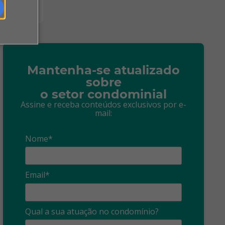
Mantenha-se atualizado
sobre
o setor condominial
Assine e receba conteúdos exclusivos por e-
mail:
Nome*
Email*
Síndico
profissional:
Ina
Qual a sua atuação no condomínio?
cuidado com as
con