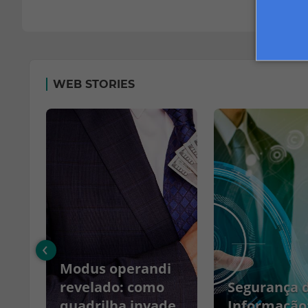
WEB STORIES
‹
Modus operandi
no
revelado: como
Segurança 
quadrilha invade
Informação