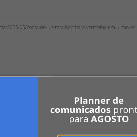
icia/2025-05/conta-de-luz-tera-bandeira-vermelha-em-junho-an
0
LinkedIn
Indicar
Planner de
comunicados
pron
para
AGOSTO