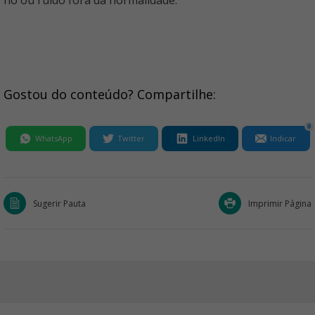
ho ou ruído fora da normalidade.
Gostou do conteúdo? Compartilhe:
0
WhatsApp
Twitter
LinkedIn
Indicar
Sugerir Pauta
Imprimir Página