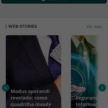
Ver mais
WEB STORIES
‹
›
Modus operandi
revelado: como
Segurança da
quadrilha invade
Informação: