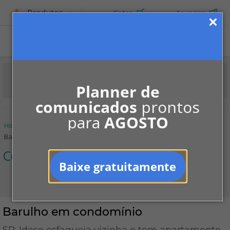
Produtos
Cotar
Anunciar
ASSINE
Planner de
comunicados
prontos
para
AGOSTO
Home
Informe-se
Notícias
Convivência
Barulho em condomínio
Convivência
Baixe gratuitamente
Barulho em condomínio