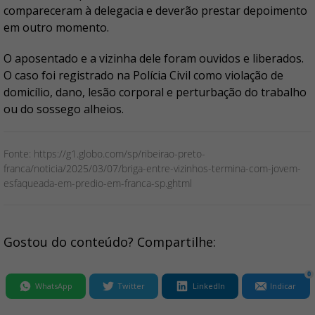
compareceram à delegacia e deverão prestar depoimento
em outro momento.
O aposentado e a vizinha dele foram ouvidos e liberados.
O caso foi registrado na Polícia Civil como violação de
domicílio, dano, lesão corporal e perturbação do trabalho
ou do sossego alheios.
Fonte: https://g1.globo.com/sp/ribeirao-preto-
franca/noticia/2025/03/07/briga-entre-vizinhos-termina-com-jovem-
esfaqueada-em-predio-em-franca-sp.ghtml
Gostou do conteúdo? Compartilhe:
0
WhatsApp
Twitter
LinkedIn
Indicar