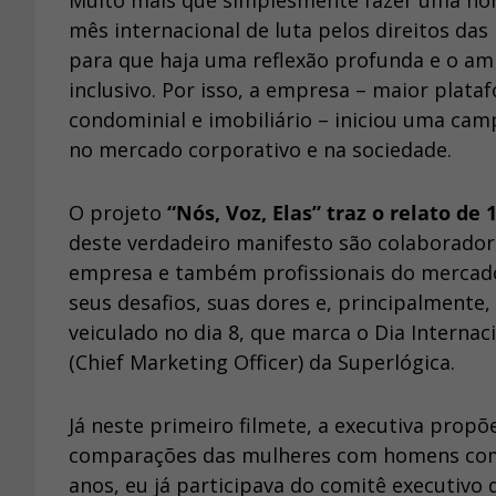
Muito mais que simplesmente fazer uma ho
mês internacional de luta pelos direitos das
para que haja uma reflexão profunda e o am
inclusivo. Por isso, a empresa – maior plat
condominial e imobiliário – iniciou uma ca
no mercado corporativo e na sociedade.
O projeto
“Nós, Voz, Elas” traz o relato 
deste verdadeiro manifesto são colaborador
empresa e também profissionais do mercado
seus desafios, suas dores e, principalmente,
veiculado no dia 8, que marca o Dia Internac
(Chief Marketing Officer) da Superlógica.
Já neste primeiro filmete, a executiva pro
comparações das mulheres com homens como 
anos, eu já participava do comitê executivo 