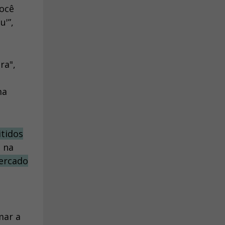
você
'”,
ra",
ma
itidos
 na
mercado
mar a