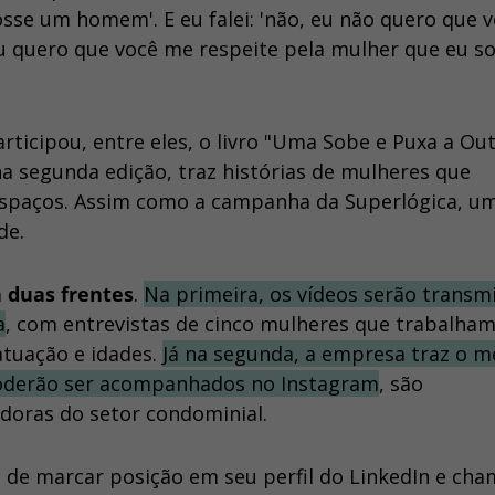
osse um homem'. E eu falei: 'não, eu não quero que 
quero que você me respeite pela mulher que eu sou
ticipou, entre eles, o livro "Uma Sobe e Puxa a Out
 na segunda edição, traz histórias de mulheres que
espaços. Assim como a campanha da Superlógica, u
de.
m
duas frentes
.
Na primeira, os vídeos serão transm
a
, com entrevistas de cinco mulheres que trabalham
atuação e idades.
Já na segunda, a empresa traz o 
 poderão ser acompanhados no Instagram
, são
doras do setor condominial.
o de marcar posição em seu perfil do LinkedIn e cha