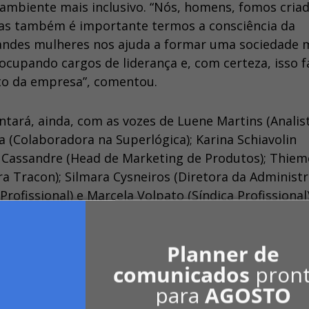
ambiente mais inclusivo. “Nós, homens, fomos cria
Mas também é importante termos a consciência da
grandes mulheres nos ajuda a formar uma sociedade 
ocupando cargos de liderança e, com certeza, isso f
nto da empresa”, comentou.
ntará, ainda, com as vozes de Luene Martins (Analis
 (Colaboradora na Superlógica); Karina Schiavolin
a Cassandre (Head de Marketing de Produtos); Thiem
a Tracon); Silmara Cysneiros (Diretora da Administ
Profissional) e Marcela Volpato (Síndica Profissional)
rlógica no Youtube, LinkedIn e Instagram.
Planner de
comunicados
pron
para
AGOSTO