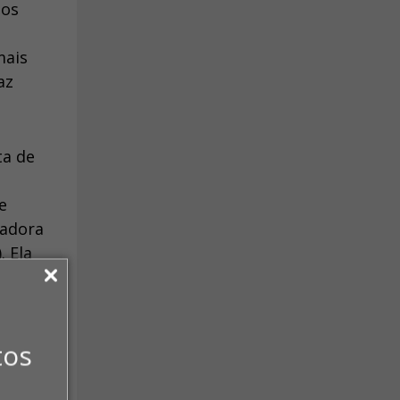
dos
mais
az
ta de
e
radora
. Ela
tos