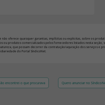
ão oferece quaisquer garantias, implícitas ou explicitas, sobre os produto
iços ou produtos comercializados pelos fornecedores listados nesta seção, 
 natureza, que possam decorrer da contratação/aquisição dos serviços e pr
diariedade do Portal SíndicoNet.
ão encontrei o que procurava
Quero anunciar no SíndicoN