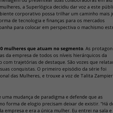
menagem ou presentear suas colaboradoras em alu
 mulheres, a Superlógica decidiu dar voz a este públ
biente corporativo possa trilhar um caminho mais j
aforma de tecnologia e finanças para os mercados
mpanha para colocar em perspectiva o machismo est
de 10 mulheres que atuam no segmento
. As protagon
as da empresa de todos os níveis hierárquicos da
 com trajetórias de destaque. São vozes que relat
 suas conquistas. O primeiro episódio da série foi
ional das Mulheres, e trouxe a voz de Talita Zampie
põe uma mudança de paradigma e defende que as
forma de elogio precisam deixar de existir. “Há d
da empresa e era a única mulher. Eu entrei na sala 