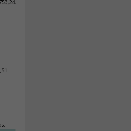
753,24.
,51
s.