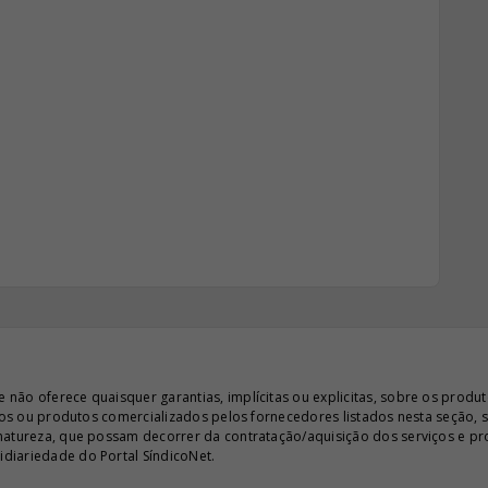
ão oferece quaisquer garantias, implícitas ou explicitas, sobre os produto
iços ou produtos comercializados pelos fornecedores listados nesta seção, 
 natureza, que possam decorrer da contratação/aquisição dos serviços e pr
diariedade do Portal SíndicoNet.