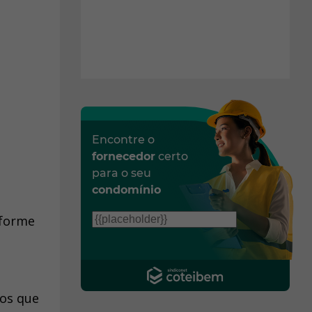
Encontre o
fornecedor
certo
para o seu
condomínio
nforme
dos que